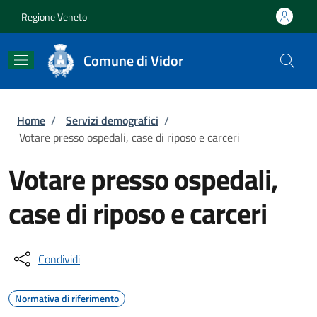
Salta al contenuto principale
Skip to footer content
Regione Veneto
Comune di Vidor
Briciole di pane
Home
/
Servizi demografici
/
Votare presso ospedali, case di riposo e carceri
Votare presso ospedali,
case di riposo e carceri
Condividi
Normativa di riferimento