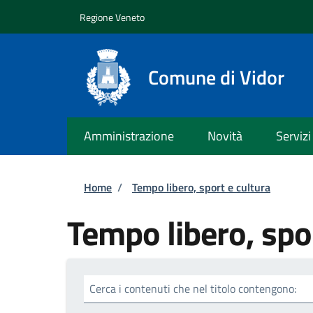
Salta al contenuto principale
Skip to footer content
Regione Veneto
Comune di Vidor
Amministrazione
Novità
Servizi
Briciole di pane
Home
/
Tempo libero, sport e cultura
Tempo libero, spor
Cerca i contenuti che nel titolo contengono: