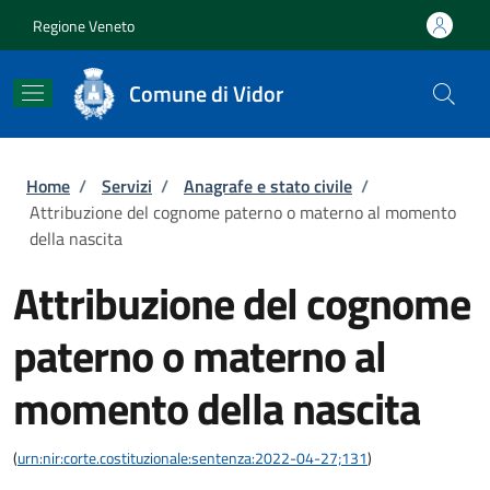
Salta al contenuto principale
Skip to footer content
Regione Veneto
Comune di Vidor
Briciole di pane
Home
/
Servizi
/
Anagrafe e stato civile
/
Attribuzione del cognome paterno o materno al momento
della nascita
Attribuzione del cognome
paterno o materno al
momento della nascita
(
urn:nir:corte.costituzionale:sentenza:2022-04-27;131
)