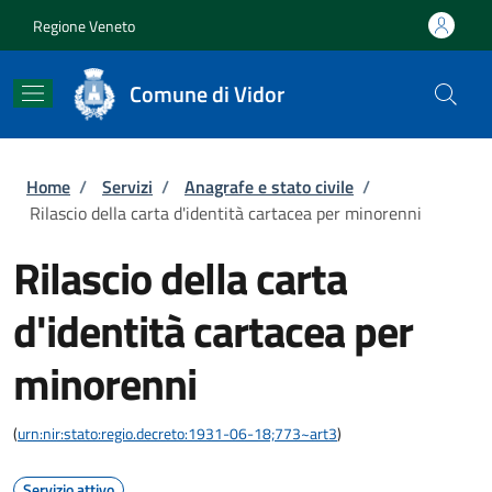
Salta al contenuto principale
Skip to footer content
Regione Veneto
Comune di Vidor
Briciole di pane
Home
/
Servizi
/
Anagrafe e stato civile
/
Rilascio della carta d'identità cartacea per minorenni
Rilascio della carta
d'identità cartacea per
minorenni
(
urn:nir:stato:regio.decreto:1931-06-18;773~art3
)
Servizio attivo