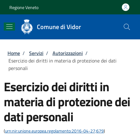
Salta al contenuto principale
Skip to footer content
Regione Veneto
Comune di Vidor
Briciole di pane
Home
/
Servizi
/
Autorizzazioni
/
Esercizio dei diritti in materia di protezione dei dati
personali
Esercizio dei diritti in
materia di protezione dei
dati personali
(
urn:nir:unione.europea.regolamento:2016-04-27;679
)