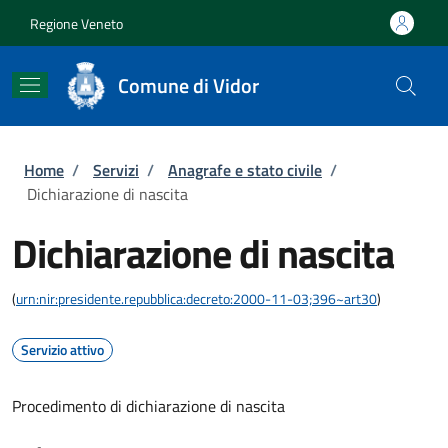
Salta al contenuto principale
Skip to footer content
Regione Veneto
Comune di Vidor
Briciole di pane
Home
/
Servizi
/
Anagrafe e stato civile
/
Dichiarazione di nascita
Dichiarazione di nascita
(
urn:nir:presidente.repubblica:decreto:2000-11-03;396~art30
)
Servizio attivo
Procedimento di dichiarazione di nascita