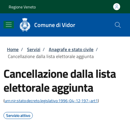
Salta al contenuto principale
Skip to footer content
Regione Veneto
Comune di Vidor
Briciole di pane
Home
/
Servizi
/
Anagrafe e stato civile
/
Cancellazione dalla lista elettorale aggiunta
Cancellazione dalla lista
elettorale aggiunta
(
urn:nir:stato:decreto.legislativo:1996-04-12;197~art1
)
Servizio attivo