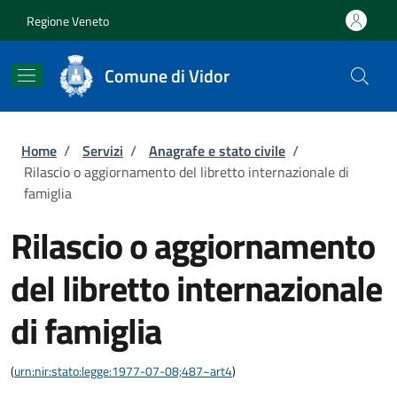
Salta al contenuto principale
Skip to footer content
Regione Veneto
Comune di Vidor
Briciole di pane
Home
/
Servizi
/
Anagrafe e stato civile
/
Rilascio o aggiornamento del libretto internazionale di
famiglia
Rilascio o aggiornamento
del libretto internazionale
di famiglia
(
urn:nir:stato:legge:1977-07-08;487~art4
)