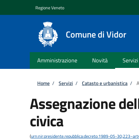
Salta al contenuto principale
Skip to footer content
Regione Veneto
Comune di Vidor
Amministrazione
Novità
Servizi
Briciole di pane
Home
/
Servizi
/
Catasto e urbanistica
/
A
Assegnazione del
civica
(
urn:nir:presidente.repubblica:decreto:1989-05-30;223~ar