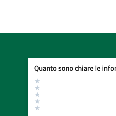
Quanto sono chiare le info
Valutazione
Valuta 5 stelle su 5
Valuta 4 stelle su 5
Valuta 3 stelle su 5
Valuta 2 stelle su 5
Valuta 1 stelle su 5