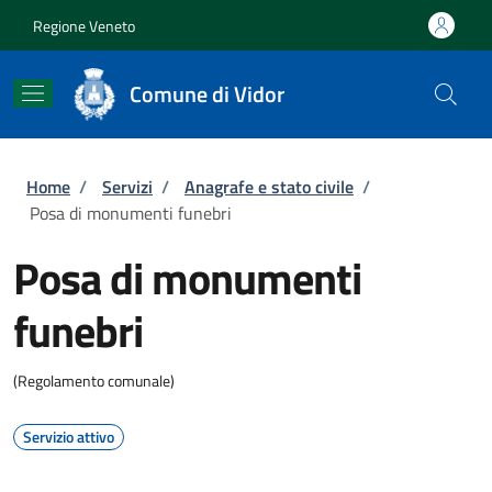
Salta al contenuto principale
Skip to footer content
Regione Veneto
Comune di Vidor
Briciole di pane
Home
/
Servizi
/
Anagrafe e stato civile
/
Posa di monumenti funebri
Posa di monumenti
funebri
(Regolamento comunale)
Servizio attivo