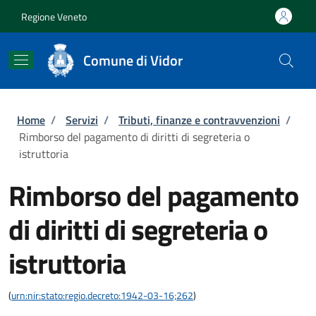
Salta al contenuto principale
Skip to footer content
Regione Veneto
Comune di Vidor
Briciole di pane
Home
/
Servizi
/
Tributi, finanze e contravvenzioni
/
Rimborso del pagamento di diritti di segreteria o
istruttoria
Rimborso del pagamento
di diritti di segreteria o
istruttoria
(
urn:nir:stato:regio.decreto:1942-03-16;262
)