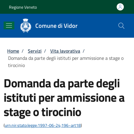
Salta al contenuto principale
Skip to footer content
Regione Veneto
Comune di Vidor
Briciole di pane
Home
/
Servizi
/
Vita lavorativa
/
Domanda da parte degli istituti per ammissione a stage o
tirocinio
Domanda da parte degli
istituti per ammissione a
stage o tirocinio
(
urn:nir:stato:legge:1997-06-24;196~art18
)