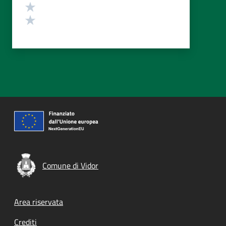
Valuta 2 stelle su 5
Valuta 1 stelle su 5
Comune di Vidor
Footer menu
Area riservata
Crediti