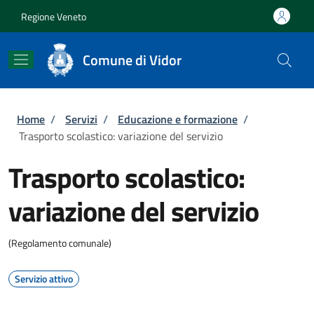
Salta al contenuto principale
Skip to footer content
Regione Veneto
Comune di Vidor
Briciole di pane
Home
/
Servizi
/
Educazione e formazione
/
Trasporto scolastico: variazione del servizio
Trasporto scolastico:
variazione del servizio
(Regolamento comunale)
Servizio attivo